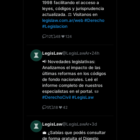
1998 facilitando el acceso a
leyes, códigos y jurisprudencia
actualizada. ⚖️ Visitanos en
legislaw.com.ar/web
#Derecho
#Legislacion
12
48
124
LegisLaw
@LegisLawAr
•
24h
📢 Novedades legislativas:
Analizamos el impacto de las
últimas reformas en los códigos
de fondo nacionales. Leé el
informe completo de nuestros
especialistas en el portal. 📜
#DerechoCivil
#LegisLaw
5
18
42
LegisLaw
@LegisLawAr
•
3d
💼 ¿Sabías que podés consultar
de forma gratuita el Digesto