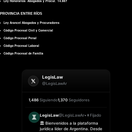
Ley Honorarios Abogados y Procur. 14.967
PROVINCIA ENTRE RÍOS
Ley Arancel Abogados y Procuradores
Código Procesal Civil y Comercial
Código Procesal Penal
Código Procesal Laboral
Código Procesal de Familia
LegisLaw
@LegisLawAr
1,486
Siguiendo
1,370
Seguidores
LegisLaw
@LegisLawAr
•
Fijado
🏛️ Bienvenidos a la plataforma
jurídica líder de Argentina. Desde