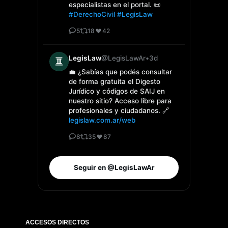
especialistas en el portal. 📜
#DerechoCivil
#LegisLaw
5
18
42
LegisLaw
@LegisLawAr
•
3d
💼 ¿Sabías que podés consultar
de forma gratuita el Digesto
Jurídico y códigos de SAIJ en
nuestro sitio? Acceso libre para
profesionales y ciudadanos. 🔗
legislaw.com.ar/web
8
35
87
Seguir en @LegisLawAr
ACCESOS DIRECTOS