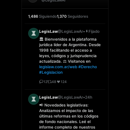
1,486
Siguiendo
1,370
Seguidores
LegisLaw
@LegisLawAr
•
Fijado
🏛️ Bienvenidos a la plataforma
jurídica líder de Argentina. Desde
1998 facilitando el acceso a
leyes, códigos y jurisprudencia
actualizada. ⚖️ Visitanos en
legislaw.com.ar/web
#Derecho
#Legislacion
12
48
124
LegisLaw
@LegisLawAr
•
24h
📢 Novedades legislativas:
Analizamos el impacto de las
últimas reformas en los códigos
de fondo nacionales. Leé el
informe completo de nuestros